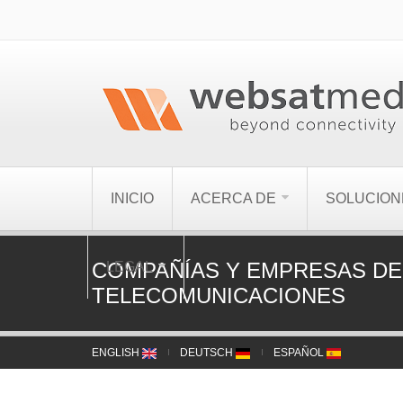
INICIO
ACERCA DE
SOLUCION
COMPAÑÍAS Y EMPRESAS DE
LEGAL
TELECOMUNICACIONES
ENGLISH
DEUTSCH
ESPAÑOL